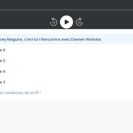
bey Maguire, c'est lui ! Rencontre avec Damien Witecka
e 6
e 5
e 4
e 3
s créatrices de la VF !
e 2
e 1
e Mektoub My Love arrive enfin ! Rencontre avec Shaïn Boumedine et Sal