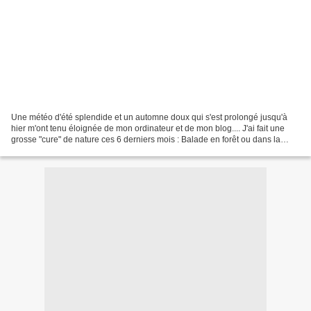
Une météo d'été splendide et un automne doux qui s'est prolongé jusqu'à
hier m'ont tenu éloignée de mon ordinateur et de mon blog.... J'ai fait une
grosse "cure" de nature ces 6 derniers mois : Balade en forêt ou dans la
campagne, jardinage etc.... Mon...